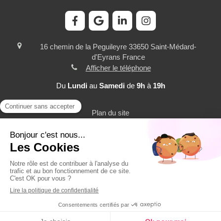
16 chemin de la Peguileyre
33650
Saint-Médard-
d'Eyrans
France
Afficher le téléphone
Du
Lundi
au
Samedi
de
9h
à
19h
Plan du site
Mentions légales
©2023 CoachWork - récupération de points permis de
conduire, coaching personnel et professionnel, gestion de
carrière et évolution professionnelle
Création et référencement du site par Simplébo
MENU